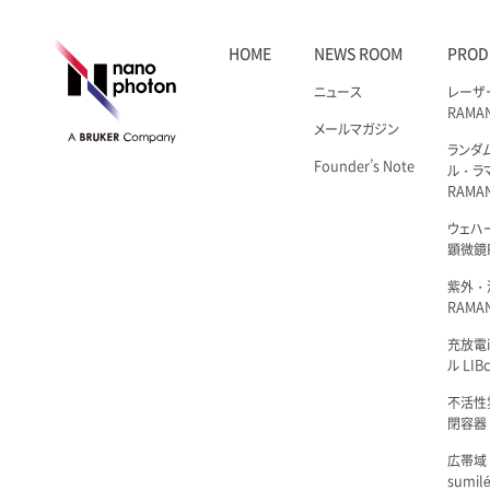
HOME
NEWS ROOM
PROD
ニュース
レーザ
RAMA
メールマガジン
ランダ
Founder’s Note
ル・ラ
RAMA
ウェハ
顕微鏡R
紫外・
RAMAN
充放電i
ル LIBc
不活性
閉容器 L
広帯域
sumil