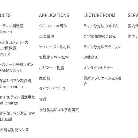
UCTS
APPLICATIONS
LECTURE ROOM
SER
ーラマン顕微鏡
シリコン・半導体
ラマン分光法のきほん
国内
Ntouch
二次電池
光学顕微鏡のきほん
国内
ム走査コンフォーカ
ナノカーボン系材料
ラマン分光法テクニック
マン顕微鏡
Nwalk
無機化合物・鉱物
連載企画
ーステージ搭載ラマン
ポリマー・樹脂
オンラインセミナー
AMANdrive
医薬品
最新アプリケーション紹
深紫外ラマン顕微鏡
介
touch vioLa
ライフサイエンス
n-situラマン測定用セ
食品
ell charge
当社製品による学術論文
雰囲気ラマン測定用密
IBcell
 反射型対物レンズ
é