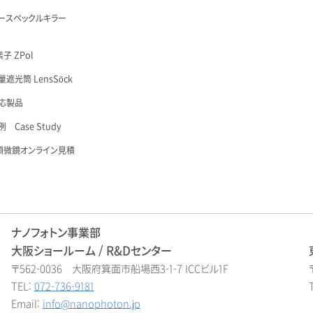
ースペックルキラー
子 ZPol
遮光筒 LensSöck
応製品
 Case Study
顕微鏡オンライン見積
ナノフォトン事業部
大阪ショールーム / R&Dセンター
〒562-0036 大阪府箕面市船場西3-1-7 ICCビル1F
TEL:
072-736-9181
Email:
info@nanophoton.jp