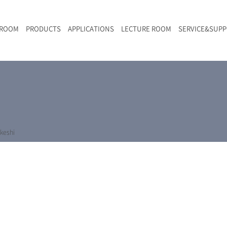
 ROOM
PRODUCTS
APPLICATIONS
LECTURE ROOM
SERVICE&SUP
メールマガジン
RAMANwalk | ランダム走査コンフォーカル・ラマン顕微鏡
二次電池
光学顕微鏡のきほん
国内デモ・サイト
沿革・歴史
F
L
RAMAN顕微鏡オンライン見積もり
LIBcell charge | 充放電in-situラマン測定用セル
ポリマー（高分子）・樹脂
オンラインセミナー
アクセス
SK-11 | レーザースペックルキラー
食品
Z
特注対応製品
keshi