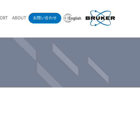
PORT
ABOUT
お問い合わせ
ounder’s Note
RAMANdrive | ウェハーステージ搭載ラマン顕微鏡
ナノカーボン系材料
ラマン分光法テクニック
eadership
採用情報
LIBcell | 不活性雰囲気ラマン測定用密閉容器
医薬品
最新アプリケーション紹介
Pol | Z偏光素子
当社製品による学術論文
導入事例