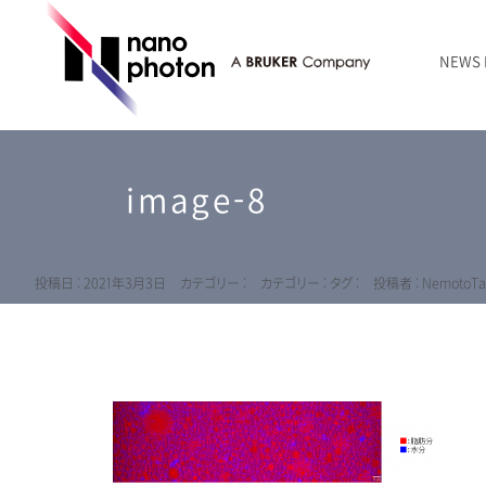
NEWS
ニュース
RAMANtouch | レーザーラマン顕微鏡
シリコン・半導体
ラマン分光法のきほん
国内代理店
創業者のことば
お問い合わせ Contact Form
image-8
RAMANtouch vioLa | 紫外・深紫外ラマン顕微鏡
無機化合物・鉱物
連載企画
会社概要
sumilé | 広帯域 反射型対物レンズ
ライフサイエンス
LensSöck | 小型軽量遮光筒
投稿日 : 2021年3月3日
カテゴリー :
カテゴリー :
タグ :
投稿者 : NemotoTa
RAMAN顕微鏡オンライン見積もり