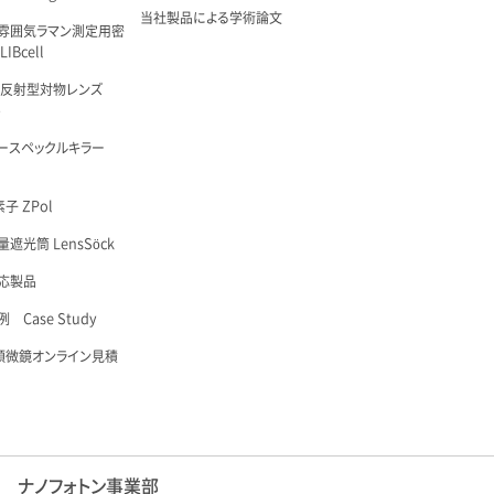
当社製品による学術論文
雰囲気ラマン測定用密
IBcell
 反射型対物レンズ
é
ースペックルキラー
子 ZPol
遮光筒 LensSöck
応製品
 Case Study
顕微鏡オンライン見積
ナノフォトン事業部