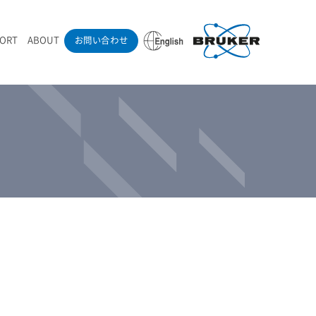
PORT
ABOUT
お問い合わせ
ounder’s Note
RAMANdrive | ウェハーステージ搭載ラマン顕微鏡
ナノカーボン系材料
ラマン分光法テクニック
eadership
採用情報
LIBcell | 不活性雰囲気ラマン測定用密閉容器
医薬品
最新アプリケーション紹介
Pol | Z偏光素子
当社製品による学術論文
導入事例