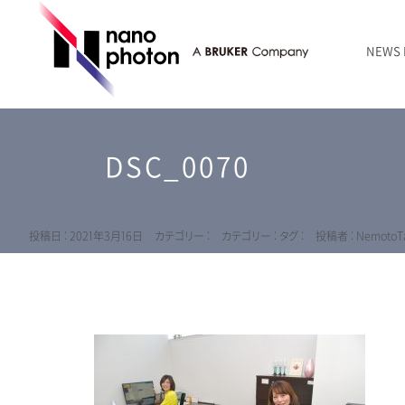
NEWS
ニュース
RAMANtouch | レーザーラマン顕微鏡
シリコン・半導体
ラマン分光法のきほん
国内代理店
創業者のことば
お問い合わせ Contact Form
DSC_0070
RAMANtouch vioLa | 紫外・深紫外ラマン顕微鏡
無機化合物・鉱物
連載企画
会社概要
sumilé | 広帯域 反射型対物レンズ
ライフサイエンス
LensSöck | 小型軽量遮光筒
投稿日 : 2021年3月16日
カテゴリー :
カテゴリー :
タグ :
投稿者 : NemotoTa
RAMAN顕微鏡オンライン見積もり