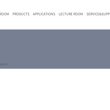
 ROOM
PRODUCTS
APPLICATIONS
LECTURE ROOM
SERVICE&SUP
メールマガジン
RAMANwalk | ランダム走査コンフォーカル・ラマン顕微鏡
二次電池
光学顕微鏡のきほん
国内デモ・サイト
沿革・歴史
F
L
RAMAN顕微鏡オンライン見積もり
LIBcell charge | 充放電in-situラマン測定用セル
ポリマー（高分子）・樹脂
オンラインセミナー
アクセス
SK-11 | レーザースペックルキラー
食品
Z
特注対応製品
keshi