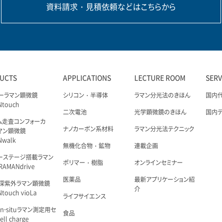
資料請求・見積依頼などはこちらから
UCTS
APPLICATIONS
LECTURE ROOM
SER
ーラマン顕微鏡
シリコン・半導体
ラマン分光法のきほん
国内
Ntouch
二次電池
光学顕微鏡のきほん
国内
ム走査コンフォーカ
ナノカーボン系材料
ラマン分光法テクニック
マン顕微鏡
Nwalk
無機化合物・鉱物
連載企画
ーステージ搭載ラマン
ポリマー・樹脂
オンラインセミナー
AMANdrive
医薬品
最新アプリケーション紹
深紫外ラマン顕微鏡
介
touch vioLa
ライフサイエンス
n-situラマン測定用セ
食品
ell charge