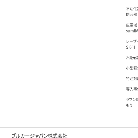
不活性
閉容器 L
広帯域
sumil
レーザ
SK-11
Z偏光素
小型軽量
特注対
導入事例
ラマン
もり
ブルカージャパン株式会社