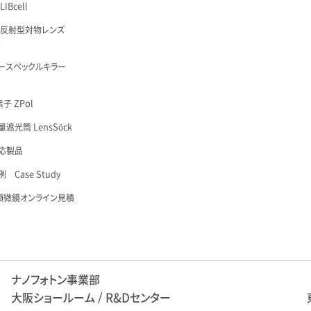
IBcell
 反射型対物レンズ
é
ースペックルキラー
子 ZPol
遮光筒 LensSöck
応製品
 Case Study
顕微鏡オンライン見積
ナノフォトン事業部
大阪ショールーム / R&Dセンター