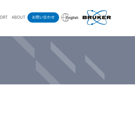
PORT
ABOUT
お問い合わせ
ounder’s Note
RAMANdrive | ウェハーステージ搭載ラマン顕微鏡
ナノカーボン系材料
ラマン分光法テクニック
eadership
採用情報
LIBcell | 不活性雰囲気ラマン測定用密閉容器
医薬品
最新アプリケーション紹介
Pol | Z偏光素子
当社製品による学術論文
導入事例