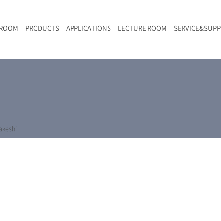
 ROOM
PRODUCTS
APPLICATIONS
LECTURE ROOM
SERVICE&SUP
メールマガジン
RAMANwalk | ランダム走査コンフォーカル・ラマン顕微鏡
二次電池
光学顕微鏡のきほん
国内デモ・サイト
沿革・歴史
F
L
RAMAN顕微鏡オンライン見積もり
LIBcell charge | 充放電in-situラマン測定用セル
ポリマー（高分子）・樹脂
オンラインセミナー
アクセス
SK-11 | レーザースペックルキラー
食品
Z
特注対応製品
keshi