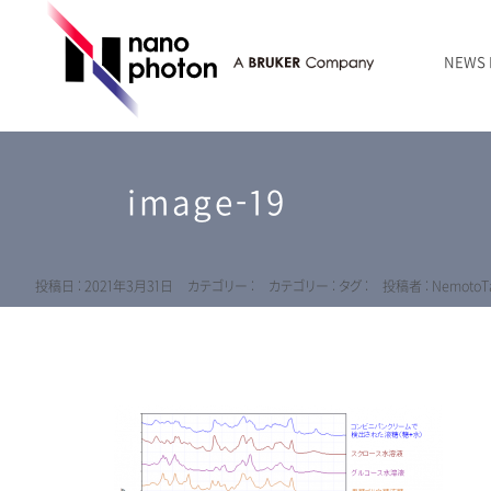
NEWS
ニュース
RAMANtouch | レーザーラマン顕微鏡
シリコン・半導体
ラマン分光法のきほん
国内代理店
創業者のことば
お問い合わせ Contact Form
image-19
RAMANtouch vioLa | 紫外・深紫外ラマン顕微鏡
無機化合物・鉱物
連載企画
会社概要
sumilé | 広帯域 反射型対物レンズ
ライフサイエンス
LensSöck | 小型軽量遮光筒
投稿日 : 2021年3月31日
カテゴリー :
カテゴリー :
タグ :
投稿者 : NemotoTa
RAMAN顕微鏡オンライン見積もり