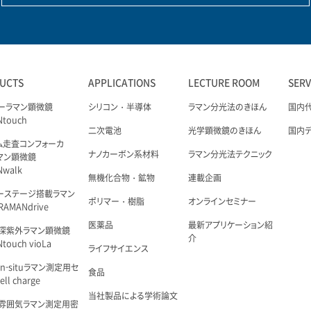
UCTS
APPLICATIONS
LECTURE ROOM
SER
ーラマン顕微鏡
シリコン・半導体
ラマン分光法のきほん
国内
Ntouch
二次電池
光学顕微鏡のきほん
国内
ム走査コンフォーカ
ナノカーボン系材料
ラマン分光法テクニック
マン顕微鏡
Nwalk
無機化合物・鉱物
連載企画
ーステージ搭載ラマン
ポリマー・樹脂
オンラインセミナー
AMANdrive
医薬品
最新アプリケーション紹
深紫外ラマン顕微鏡
介
touch vioLa
ライフサイエンス
n-situラマン測定用セ
食品
ell charge
当社製品による学術論文
雰囲気ラマン測定用密