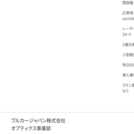
閉容器 L
広帯域
sumil
レーザ
SK-11
Z偏光素
小型軽量
特注対
導入事例
ラマン
もり
ブルカージャパン株式会社
オプティクス事業部