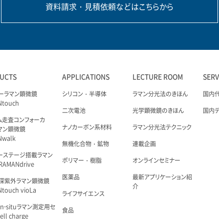
資料請求・見積依頼などはこちらから
UCTS
APPLICATIONS
LECTURE ROOM
SER
ーラマン顕微鏡
シリコン・半導体
ラマン分光法のきほん
国内
Ntouch
二次電池
光学顕微鏡のきほん
国内
ム走査コンフォーカ
ナノカーボン系材料
ラマン分光法テクニック
マン顕微鏡
Nwalk
無機化合物・鉱物
連載企画
ーステージ搭載ラマン
ポリマー・樹脂
オンラインセミナー
AMANdrive
医薬品
最新アプリケーション紹
深紫外ラマン顕微鏡
介
touch vioLa
ライフサイエンス
n-situラマン測定用セ
食品
ell charge