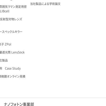
当社製品による学術論文
雰囲気ラマン測定用密
IBcell
 反射型対物レンズ
é
ースペックルキラー
子 ZPol
遮光筒 LensSöck
応製品
 Case Study
顕微鏡オンライン見積
ナノフォトン事業部