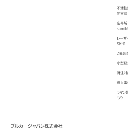
不活性
閉容器 L
広帯域
sumil
レーザ
SK-11
Z偏光素
小型軽量
特注対
導入事例
ラマン
もり
ブルカージャパン株式会社