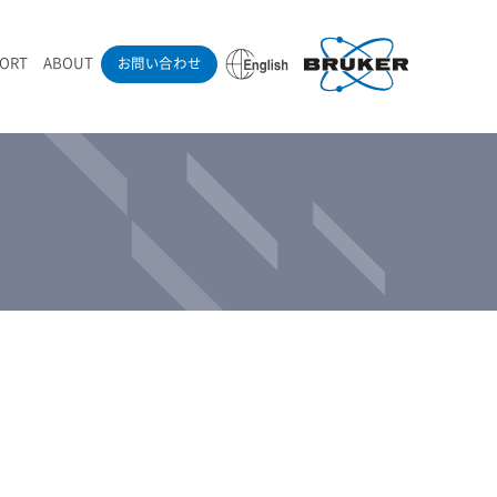
PORT
ABOUT
お問い合わせ
ounder’s Note
RAMANdrive | ウェハーステージ搭載ラマン顕微鏡
ナノカーボン系材料
ラマン分光法テクニック
eadership
採用情報
LIBcell | 不活性雰囲気ラマン測定用密閉容器
医薬品
最新アプリケーション紹介
Pol | Z偏光素子
当社製品による学術論文
導入事例