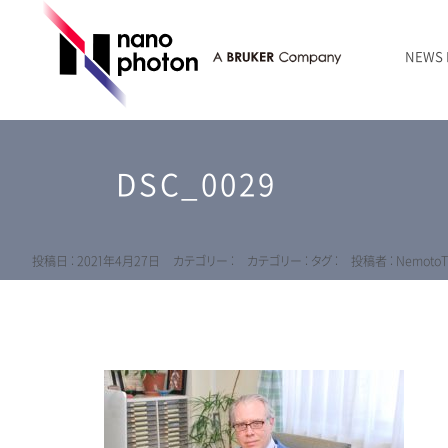
NEWS
ニュース
RAMANtouch | レーザーラマン顕微鏡
シリコン・半導体
ラマン分光法のきほん
国内代理店
創業者のことば
お問い合わせ Contact Form
DSC_0029
RAMANtouch vioLa | 紫外・深紫外ラマン顕微鏡
無機化合物・鉱物
連載企画
会社概要
sumilé | 広帯域 反射型対物レンズ
ライフサイエンス
LensSöck | 小型軽量遮光筒
投稿日 : 2021年4月27日
カテゴリー :
カテゴリー :
タグ :
投稿者 : NemotoT
RAMAN顕微鏡オンライン見積もり