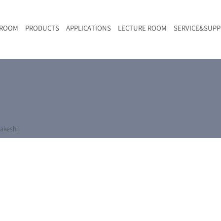
 ROOM
PRODUCTS
APPLICATIONS
LECTURE ROOM
SERVICE&SUP
メールマガジン
RAMANwalk | ランダム走査コンフォーカル・ラマン顕微鏡
二次電池
光学顕微鏡のきほん
国内デモ・サイト
沿革・歴史
F
L
RAMAN顕微鏡オンライン見積もり
LIBcell charge | 充放電in-situラマン測定用セル
ポリマー（高分子）・樹脂
オンラインセミナー
アクセス
SK-11 | レーザースペックルキラー
食品
Z
特注対応製品
akeshi