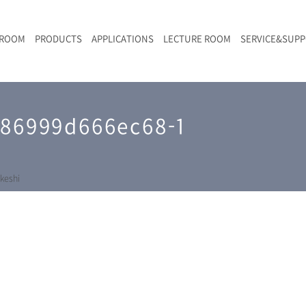
 ROOM
PRODUCTS
APPLICATIONS
LECTURE ROOM
SERVICE&SUP
メールマガジン
RAMANwalk | ランダム走査コンフォーカル・ラマン顕微鏡
二次電池
光学顕微鏡のきほん
国内デモ・サイト
沿革・歴史
F
L
RAMAN顕微鏡オンライン見積もり
386999d666ec68-1
LIBcell charge | 充放電in-situラマン測定用セル
ポリマー（高分子）・樹脂
オンラインセミナー
アクセス
SK-11 | レーザースペックルキラー
食品
Z
特注対応製品
keshi