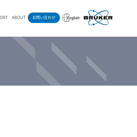
PORT
ABOUT
お問い合わせ
ounder’s Note
RAMANdrive | ウェハーステージ搭載ラマン顕微鏡
ナノカーボン系材料
ラマン分光法テクニック
eadership
採用情報
LIBcell | 不活性雰囲気ラマン測定用密閉容器
医薬品
最新アプリケーション紹介
Pol | Z偏光素子
当社製品による学術論文
導入事例