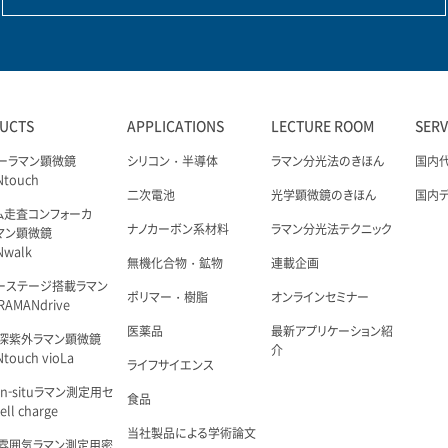
UCTS
APPLICATIONS
LECTURE ROOM
SER
ーラマン顕微鏡
シリコン・半導体
ラマン分光法のきほん
国内
Ntouch
二次電池
光学顕微鏡のきほん
国内
ム走査コンフォーカ
ナノカーボン系材料
ラマン分光法テクニック
マン顕微鏡
Nwalk
無機化合物・鉱物
連載企画
ーステージ搭載ラマン
ポリマー・樹脂
オンラインセミナー
AMANdrive
医薬品
最新アプリケーション紹
深紫外ラマン顕微鏡
介
touch vioLa
ライフサイエンス
n-situラマン測定用セ
食品
ell charge
当社製品による学術論文
雰囲気ラマン測定用密