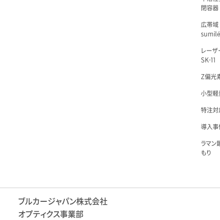
閉容器 L
広帯域
sumil
レーザ
SK-11
Z偏光素
小型軽量
特注対
導入事例
ラマン
もり
ブルカージャパン株式会社
オプティクス事業部