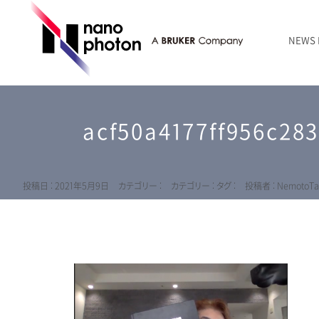
NEWS
ニュース
RAMANtouch | レーザーラマン顕微鏡
シリコン・半導体
ラマン分光法のきほん
国内代理店
創業者のことば
お問い合わせ Contact Form
acf50a4177ff956c28
RAMANtouch vioLa | 紫外・深紫外ラマン顕微鏡
無機化合物・鉱物
連載企画
会社概要
sumilé | 広帯域 反射型対物レンズ
ライフサイエンス
LensSöck | 小型軽量遮光筒
投稿日 : 2021年5月9日
カテゴリー :
カテゴリー :
タグ :
投稿者 : NemotoTa
RAMAN顕微鏡オンライン見積もり