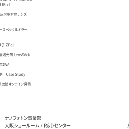
IBcell
 反射型対物レンズ
é
ースペックルキラー
子 ZPol
遮光筒 LensSöck
応製品
 Case Study
顕微鏡オンライン見積
ナノフォトン事業部
大阪ショールーム / R&Dセンター