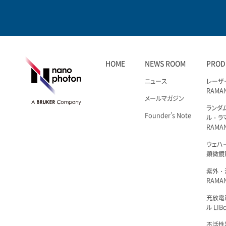
HOME
NEWS ROOM
PROD
ニュース
レーザ
RAMA
メールマガジン
ランダ
Founder’s Note
ル・ラ
RAMA
ウェハ
顕微鏡R
紫外・
RAMAN
充放電i
ル LIBc
不活性