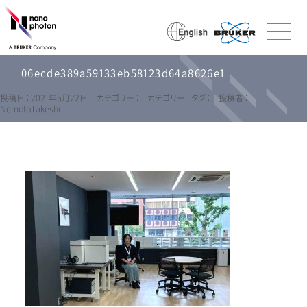
06ecde389a59133eb58123d64a8626e1
投稿日 : 2021年5月22日
カテゴリー :
カテゴリー :
タグ :
投稿者 :
NemotoTakeshi