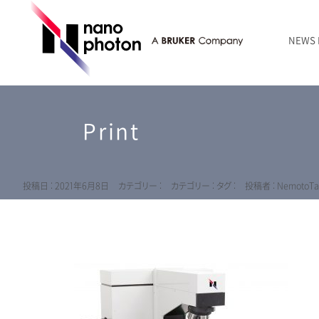
NEWS
ニュース
RAMANtouch | レーザーラマン顕微鏡
シリコン・半導体
ラマン分光法のきほん
国内代理店
創業者のことば
お問い合わせ Contact Form
Print
RAMANtouch vioLa | 紫外・深紫外ラマン顕微鏡
無機化合物・鉱物
連載企画
会社概要
sumilé | 広帯域 反射型対物レンズ
ライフサイエンス
LensSöck | 小型軽量遮光筒
投稿日 : 2021年6月8日
カテゴリー :
カテゴリー :
タグ :
投稿者 : NemotoTa
RAMAN顕微鏡オンライン見積もり