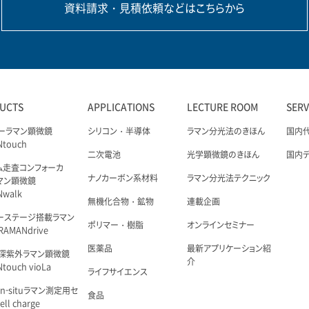
資料請求・見積依頼などはこちらから
UCTS
APPLICATIONS
LECTURE ROOM
SER
ーラマン顕微鏡
シリコン・半導体
ラマン分光法のきほん
国内
Ntouch
二次電池
光学顕微鏡のきほん
国内
ム走査コンフォーカ
ナノカーボン系材料
ラマン分光法テクニック
マン顕微鏡
Nwalk
無機化合物・鉱物
連載企画
ーステージ搭載ラマン
ポリマー・樹脂
オンラインセミナー
AMANdrive
医薬品
最新アプリケーション紹
深紫外ラマン顕微鏡
介
touch vioLa
ライフサイエンス
n-situラマン測定用セ
食品
ell charge