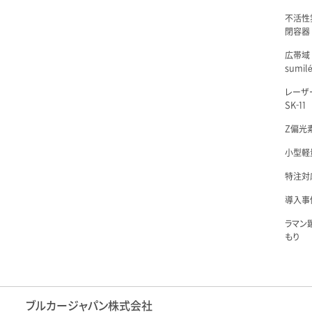
不活性
閉容器 L
広帯域
sumil
レーザ
SK-11
Z偏光素
小型軽量
特注対
導入事例
ラマン
もり
ブルカージャパン株式会社