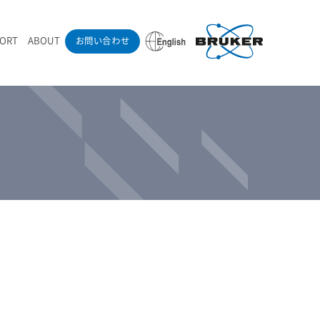
PORT
ABOUT
お問い合わせ
ounder’s Note
RAMANdrive | ウェハーステージ搭載ラマン顕微鏡
ナノカーボン系材料
ラマン分光法テクニック
eadership
採用情報
LIBcell | 不活性雰囲気ラマン測定用密閉容器
医薬品
最新アプリケーション紹介
Pol | Z偏光素子
当社製品による学術論文
導入事例