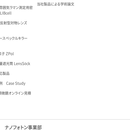
当社製品による学術論文
雰囲気ラマン測定用密
IBcell
 反射型対物レンズ
é
ースペックルキラー
子 ZPol
遮光筒 LensSöck
応製品
 Case Study
顕微鏡オンライン見積
ナノフォトン事業部