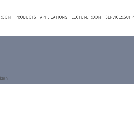
 ROOM
PRODUCTS
APPLICATIONS
LECTURE ROOM
SERVICE&SUP
メールマガジン
RAMANwalk | ランダム走査コンフォーカル・ラマン顕微鏡
二次電池
光学顕微鏡のきほん
国内デモ・サイト
沿革・歴史
F
L
RAMAN顕微鏡オンライン見積もり
LIBcell charge | 充放電in-situラマン測定用セル
ポリマー（高分子）・樹脂
オンラインセミナー
アクセス
SK-11 | レーザースペックルキラー
食品
Z
特注対応製品
keshi