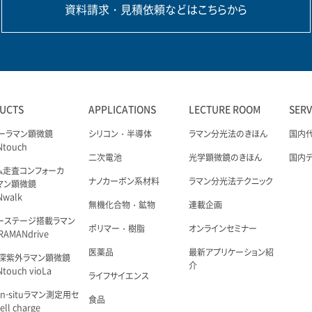
資料請求・見積依頼などはこちらから
UCTS
APPLICATIONS
LECTURE ROOM
SER
ーラマン顕微鏡
シリコン・半導体
ラマン分光法のきほん
国内
Ntouch
二次電池
光学顕微鏡のきほん
国内
ム走査コンフォーカ
ナノカーボン系材料
ラマン分光法テクニック
マン顕微鏡
Nwalk
無機化合物・鉱物
連載企画
ーステージ搭載ラマン
ポリマー・樹脂
オンラインセミナー
AMANdrive
医薬品
最新アプリケーション紹
深紫外ラマン顕微鏡
介
touch vioLa
ライフサイエンス
n-situラマン測定用セ
食品
ell charge