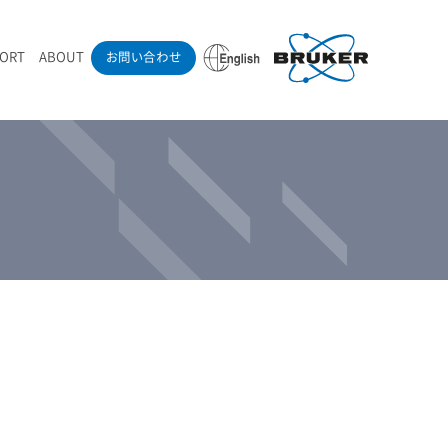
PORT
ABOUT
お問い合わせ
ounder’s Note
RAMANdrive | ウェハーステージ搭載ラマン顕微鏡
ナノカーボン系材料
ラマン分光法テクニック
eadership
採用情報
LIBcell | 不活性雰囲気ラマン測定用密閉容器
医薬品
最新アプリケーション紹介
Pol | Z偏光素子
当社製品による学術論文
導入事例