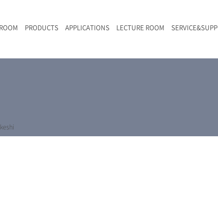
 ROOM
PRODUCTS
APPLICATIONS
LECTURE ROOM
SERVICE&SUP
メールマガジン
RAMANwalk | ランダム走査コンフォーカル・ラマン顕微鏡
二次電池
光学顕微鏡のきほん
国内デモ・サイト
沿革・歴史
F
L
RAMAN顕微鏡オンライン見積もり
LIBcell charge | 充放電in-situラマン測定用セル
ポリマー（高分子）・樹脂
オンラインセミナー
アクセス
SK-11 | レーザースペックルキラー
食品
Z
特注対応製品
keshi