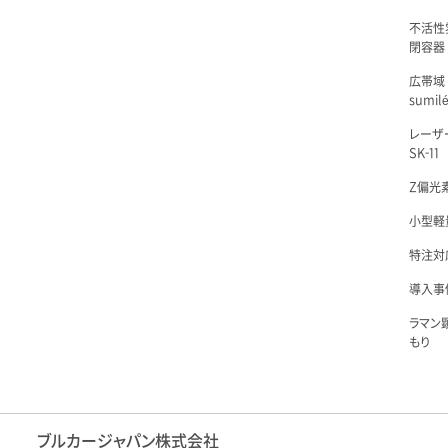
不活性
閉容器 L
広帯域
sumil
レーザ
SK-11
Z偏光素
小型軽量
特注対
導入事例
ラマン
もり
ブルカージャパン株式会社