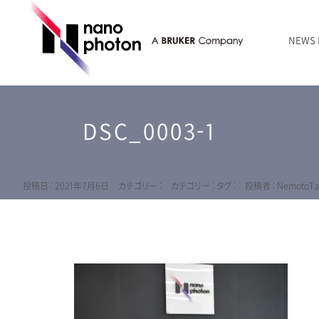
NEWS
ニュース
RAMANtouch | レーザーラマン顕微鏡
シリコン・半導体
ラマン分光法のきほん
国内代理店
創業者のことば
お問い合わせ Contact Form
DSC_0003-1
RAMANtouch vioLa | 紫外・深紫外ラマン顕微鏡
無機化合物・鉱物
連載企画
会社概要
sumilé | 広帯域 反射型対物レンズ
ライフサイエンス
LensSöck | 小型軽量遮光筒
投稿日 : 2021年7月6日
カテゴリー :
カテゴリー :
タグ :
投稿者 : NemotoTa
RAMAN顕微鏡オンライン見積もり