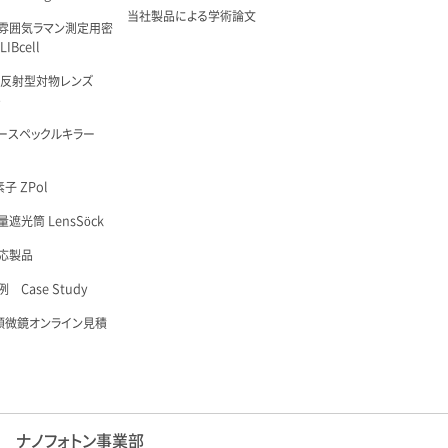
当社製品による学術論文
雰囲気ラマン測定用密
IBcell
 反射型対物レンズ
é
ースペックルキラー
子 ZPol
遮光筒 LensSöck
応製品
 Case Study
顕微鏡オンライン見積
ナノフォトン事業部