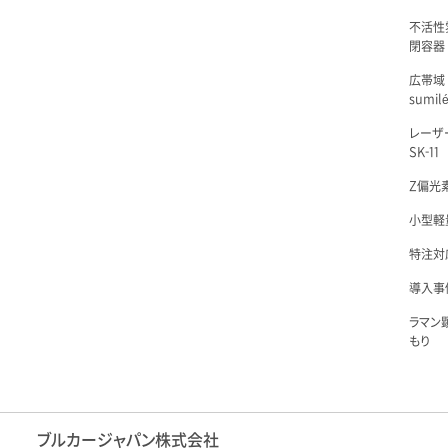
不活性
閉容器 L
広帯域
sumil
レーザ
SK-11
Z偏光素
小型軽量
特注対
導入事例
ラマン
もり
ブルカージャパン株式会社