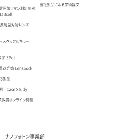
当社製品による学術論文
雰囲気ラマン測定用密
IBcell
 反射型対物レンズ
é
ースペックルキラー
子 ZPol
遮光筒 LensSöck
応製品
 Case Study
顕微鏡オンライン見積
ナノフォトン事業部