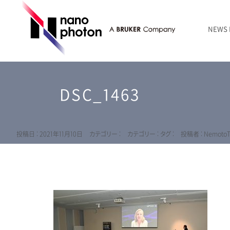
NEWS
ニュース
RAMANtouch | レーザーラマン顕微鏡
シリコン・半導体
ラマン分光法のきほん
国内代理店
創業者のことば
お問い合わせ Contact Form
DSC_1463
RAMANtouch vioLa | 紫外・深紫外ラマン顕微鏡
無機化合物・鉱物
連載企画
会社概要
sumilé | 広帯域 反射型対物レンズ
ライフサイエンス
LensSöck | 小型軽量遮光筒
投稿日 : 2021年11月10日
カテゴリー :
カテゴリー :
タグ :
投稿者 : NemotoT
RAMAN顕微鏡オンライン見積もり