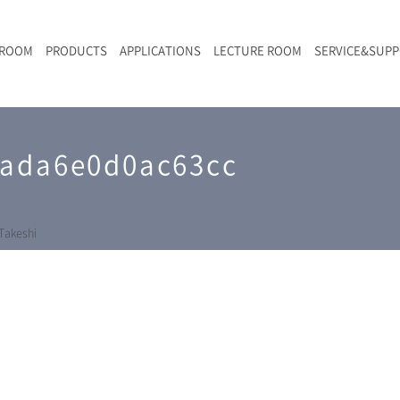
 ROOM
PRODUCTS
APPLICATIONS
LECTURE ROOM
SERVICE&SUP
メールマガジン
RAMANwalk | ランダム走査コンフォーカル・ラマン顕微鏡
二次電池
光学顕微鏡のきほん
国内デモ・サイト
沿革・歴史
F
L
RAMAN顕微鏡オンライン見積もり
5ada6e0d0ac63cc
LIBcell charge | 充放電in-situラマン測定用セル
ポリマー（高分子）・樹脂
オンラインセミナー
アクセス
SK-11 | レーザースペックルキラー
食品
Z
特注対応製品
akeshi