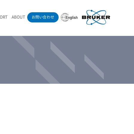
PORT
ABOUT
お問い合わせ
ounder’s Note
RAMANdrive | ウェハーステージ搭載ラマン顕微鏡
ナノカーボン系材料
ラマン分光法テクニック
eadership
採用情報
LIBcell | 不活性雰囲気ラマン測定用密閉容器
医薬品
最新アプリケーション紹介
Pol | Z偏光素子
当社製品による学術論文
導入事例