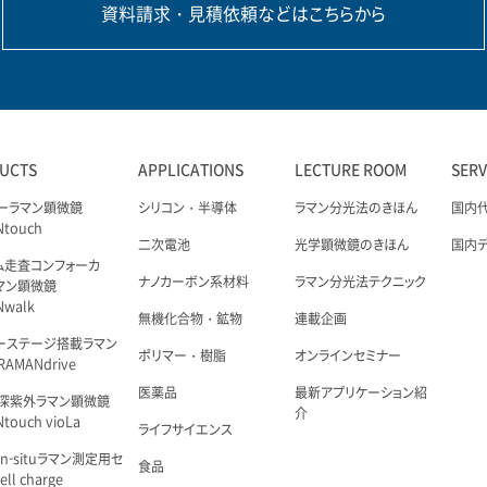
資料請求・見積依頼などはこちらから
UCTS
APPLICATIONS
LECTURE ROOM
SER
ーラマン顕微鏡
シリコン・半導体
ラマン分光法のきほん
国内
Ntouch
二次電池
光学顕微鏡のきほん
国内
ム走査コンフォーカ
ナノカーボン系材料
ラマン分光法テクニック
マン顕微鏡
Nwalk
無機化合物・鉱物
連載企画
ーステージ搭載ラマン
ポリマー・樹脂
オンラインセミナー
AMANdrive
医薬品
最新アプリケーション紹
深紫外ラマン顕微鏡
介
touch vioLa
ライフサイエンス
n-situラマン測定用セ
食品
ell charge