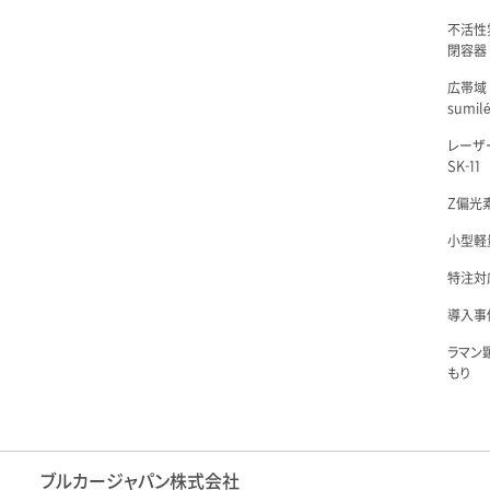
不活性
閉容器 L
広帯域
sumil
レーザ
SK-11
Z偏光素
小型軽量
特注対
導入事例
ラマン
もり
ブルカージャパン株式会社