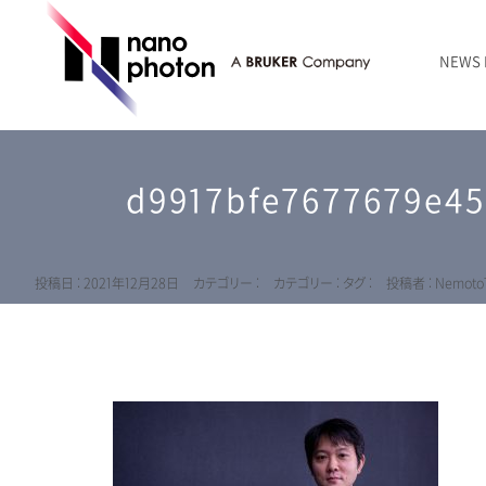
NEWS
ニュース
RAMANtouch | レーザーラマン顕微鏡
シリコン・半導体
ラマン分光法のきほん
国内代理店
創業者のことば
お問い合わせ Contact Form
d9917bfe7677679e4
RAMANtouch vioLa | 紫外・深紫外ラマン顕微鏡
無機化合物・鉱物
連載企画
会社概要
sumilé | 広帯域 反射型対物レンズ
ライフサイエンス
LensSöck | 小型軽量遮光筒
投稿日 : 2021年12月28日
カテゴリー :
カテゴリー :
タグ :
投稿者 : NemotoT
RAMAN顕微鏡オンライン見積もり