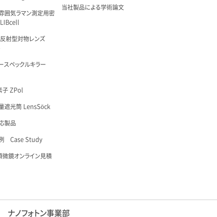
当社製品による学術論文
雰囲気ラマン測定用密
IBcell
 反射型対物レンズ
é
ースペックルキラー
子 ZPol
遮光筒 LensSöck
応製品
 Case Study
顕微鏡オンライン見積
ナノフォトン事業部