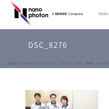
NEWS
ニュース
RAMANtouch | レーザーラマン顕微鏡
シリコン・半導体
ラマン分光法のきほん
国内代理店
創業者のことば
お問い合わせ Contact Form
DSC_8276
RAMANtouch vioLa | 紫外・深紫外ラマン顕微鏡
無機化合物・鉱物
連載企画
会社概要
sumilé | 広帯域 反射型対物レンズ
ライフサイエンス
LensSöck | 小型軽量遮光筒
投稿日 : 2023年2月17日
カテゴリー :
カテゴリー :
タグ :
投稿者 : NemotoT
RAMAN顕微鏡オンライン見積もり