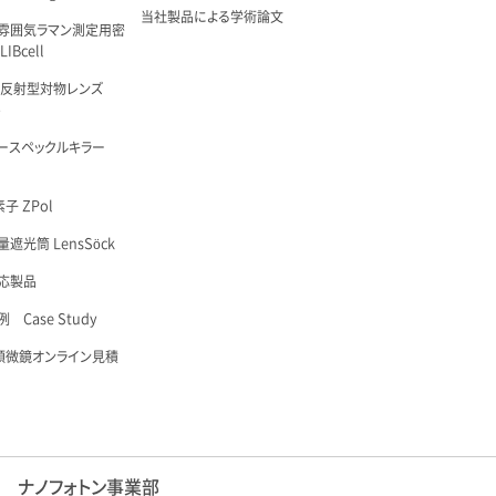
当社製品による学術論文
雰囲気ラマン測定用密
IBcell
 反射型対物レンズ
é
ースペックルキラー
子 ZPol
遮光筒 LensSöck
応製品
 Case Study
顕微鏡オンライン見積
ナノフォトン事業部