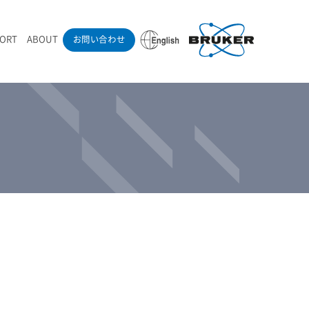
PORT
ABOUT
お問い合わせ
ounder’s Note
RAMANdrive | ウェハーステージ搭載ラマン顕微鏡
ナノカーボン系材料
ラマン分光法テクニック
eadership
採用情報
LIBcell | 不活性雰囲気ラマン測定用密閉容器
医薬品
最新アプリケーション紹介
Pol | Z偏光素子
当社製品による学術論文
導入事例