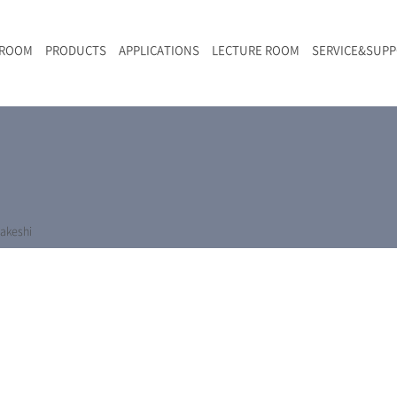
 ROOM
PRODUCTS
APPLICATIONS
LECTURE ROOM
SERVICE&SUP
メールマガジン
RAMANwalk | ランダム走査コンフォーカル・ラマン顕微鏡
二次電池
光学顕微鏡のきほん
国内デモ・サイト
沿革・歴史
F
L
RAMAN顕微鏡オンライン見積もり
LIBcell charge | 充放電in-situラマン測定用セル
ポリマー（高分子）・樹脂
オンラインセミナー
アクセス
SK-11 | レーザースペックルキラー
食品
Z
特注対応製品
akeshi