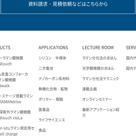
資料請求・見積依頼などはこちらから
UCTS
APPLICATIONS
LECTURE ROOM
SER
ーラマン顕微鏡
シリコン・半導体
ラマン分光法のきほん
国内
Ntouch
二次電池
光学顕微鏡のきほん
国内
ム走査コンフォーカ
ナノカーボン系材料
ラマン分光法テクニック
マン顕微鏡
Nwalk
無機化合物・鉱物
連載企画
ーステージ搭載ラマン
ポリマー・樹脂
オンラインセミナー
AMANdrive
医薬品
最新アプリケーション紹
深紫外ラマン顕微鏡
介
touch vioLa
ライフサイエンス
n-situラマン測定用セ
食品
ell charge