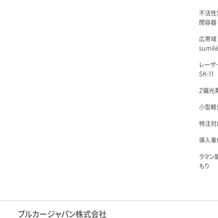
不活性
閉容器 L
広帯域
sumil
レーザ
SK-11
Z偏光素
小型軽量
特注対
導入事例
ラマン
もり
ブルカージャパン株式会社