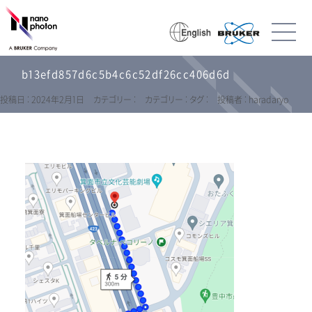
b13efd857d6c5b4c6c52df26cc406d6d
投稿日 : 2024年2月1日
カテゴリー :
カテゴリー :
タグ :
投稿者 : haradaryo