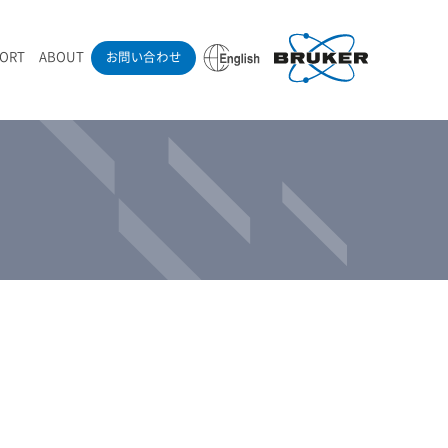
PORT
ABOUT
お問い合わせ
ounder’s Note
RAMANdrive | ウェハーステージ搭載ラマン顕微鏡
ナノカーボン系材料
ラマン分光法テクニック
eadership
採用情報
LIBcell | 不活性雰囲気ラマン測定用密閉容器
医薬品
最新アプリケーション紹介
Pol | Z偏光素子
当社製品による学術論文
導入事例