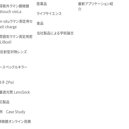
医薬品
最新アプリケーション紹
深紫外ラマン顕微鏡
介
touch vioLa
ライフサイエンス
n-situラマン測定用セ
食品
ell charge
当社製品による学術論文
雰囲気ラマン測定用密
IBcell
 反射型対物レンズ
é
ースペックルキラー
子 ZPol
遮光筒 LensSöck
応製品
 Case Study
顕微鏡オンライン見積