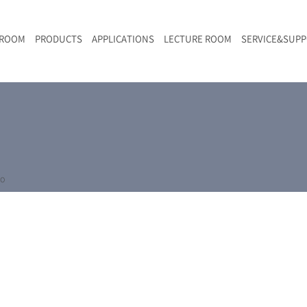
 ROOM
PRODUCTS
APPLICATIONS
LECTURE ROOM
SERVICE&SUP
メールマガジン
RAMANwalk | ランダム走査コンフォーカル・ラマン顕微鏡
二次電池
光学顕微鏡のきほん
国内デモ・サイト
沿革・歴史
F
L
RAMAN顕微鏡オンライン見積もり
LIBcell charge | 充放電in-situラマン測定用セル
ポリマー（高分子）・樹脂
オンラインセミナー
アクセス
SK-11 | レーザースペックルキラー
食品
Z
特注対応製品
yo