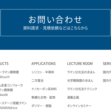
お問い合わせ
資料請求・見積依頼などはこちらから
UCTS
APPLICATIONS
LECTURE ROOM
SER
ーラマン顕微鏡
シリコン・半導体
ラマン分光法のきほん
国内
Ntouch
二次電池
光学顕微鏡のきほん
国内
ム走査コンフォーカ
ナノカーボン系材料
ラマン分光法テクニック
マン顕微鏡
Nwalk
無機化合物・鉱物
連載企画
ーステージ搭載ラマン
ポリマー・樹脂
オンラインセミナー
AMANdrive