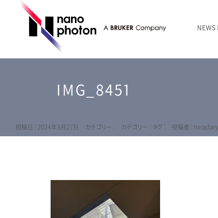
NEWS
ニュース
RAMANtouch | レーザーラマン顕微鏡
シリコン・半導体
ラマン分光法のきほん
国内代理店
創業者のことば
お問い合わせ Contact Form
IMG_8451
RAMANtouch vioLa | 紫外・深紫外ラマン顕微鏡
無機化合物・鉱物
連載企画
会社概要
sumilé | 広帯域 反射型対物レンズ
ライフサイエンス
LensSöck | 小型軽量遮光筒
投稿日 : 2024年3月27日
カテゴリー :
カテゴリー :
タグ :
投稿者 : haradar
RAMAN顕微鏡オンライン見積もり