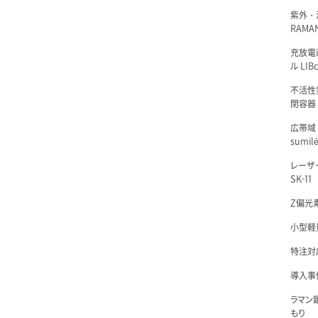
紫外・
RAMAN
充放電i
ル LIBc
不活性
閉容器 L
広帯域
sumil
レーザ
SK-11
Z偏光素
小型軽量
特注対
導入事例
ラマン
もり