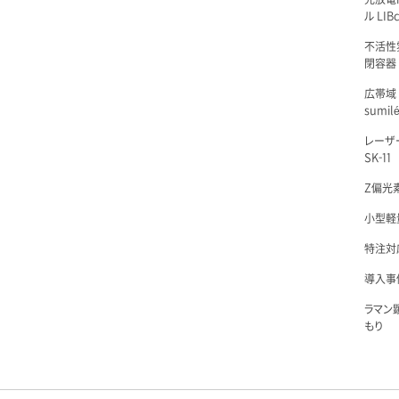
ル LIBc
不活性
閉容器 L
広帯域
sumil
レーザ
SK-11
Z偏光素
小型軽量
特注対
導入事例
ラマン
もり