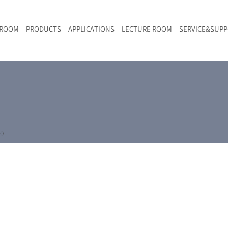
 ROOM
PRODUCTS
APPLICATIONS
LECTURE ROOM
SERVICE&SUP
メールマガジン
RAMANwalk | ランダム走査コンフォーカル・ラマン顕微鏡
二次電池
光学顕微鏡のきほん
国内デモ・サイト
沿革・歴史
F
L
RAMAN顕微鏡オンライン見積もり
LIBcell charge | 充放電in-situラマン測定用セル
ポリマー（高分子）・樹脂
オンラインセミナー
アクセス
SK-11 | レーザースペックルキラー
食品
Z
特注対応製品
yo