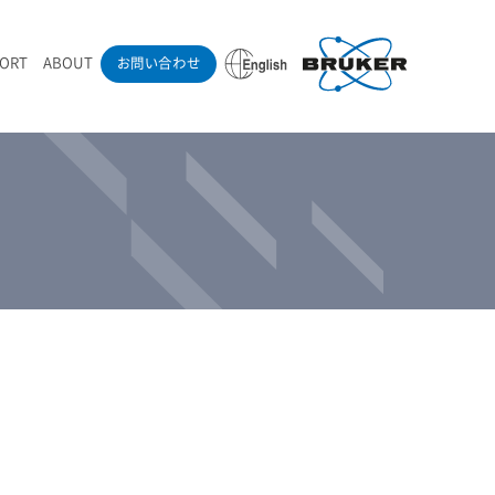
PORT
ABOUT
お問い合わせ
ounder’s Note
RAMANdrive | ウェハーステージ搭載ラマン顕微鏡
ナノカーボン系材料
ラマン分光法テクニック
eadership
採用情報
LIBcell | 不活性雰囲気ラマン測定用密閉容器
医薬品
最新アプリケーション紹介
Pol | Z偏光素子
当社製品による学術論文
導入事例