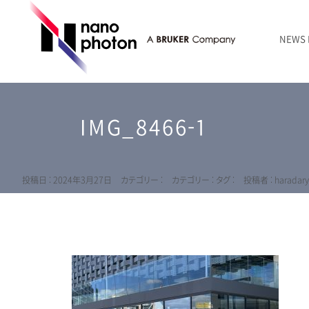
NEWS
ニュース
RAMANtouch | レーザーラマン顕微鏡
シリコン・半導体
ラマン分光法のきほん
国内代理店
創業者のことば
お問い合わせ Contact Form
IMG_8466-1
RAMANtouch vioLa | 紫外・深紫外ラマン顕微鏡
無機化合物・鉱物
連載企画
会社概要
sumilé | 広帯域 反射型対物レンズ
ライフサイエンス
LensSöck | 小型軽量遮光筒
投稿日 : 2024年3月27日
カテゴリー :
カテゴリー :
タグ :
投稿者 : haradar
RAMAN顕微鏡オンライン見積もり