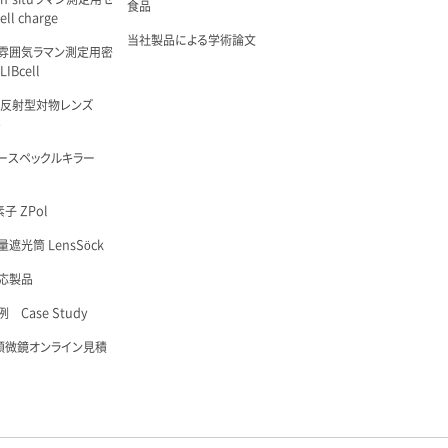
食品
ell charge
当社製品による学術論文
雰囲気ラマン測定用密
IBcell
 反射型対物レンズ
é
ースペックルキラー
子 ZPol
遮光筒 LensSöck
応製品
 Case Study
顕微鏡オンライン見積