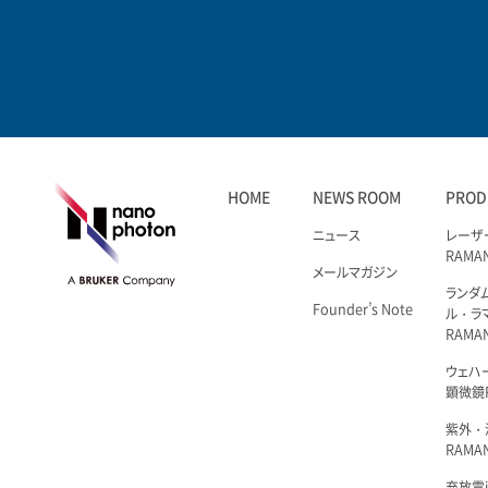
HOME
NEWS ROOM
PROD
ニュース
レーザ
RAMA
メールマガジン
ランダ
Founder’s Note
ル・ラ
RAMA
ウェハ
顕微鏡R
紫外・
RAMAN
充放電i