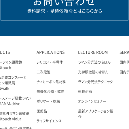
お問い合わせ
資料請求・見積依頼などはこちらから
UCTS
APPLICATIONS
LECTURE ROOM
SER
ーラマン顕微鏡
シリコン・半導体
ラマン分光法のきほん
国内
Ntouch
二次電池
光学顕微鏡のきほん
国内
ム走査コンフォーカ
ナノカーボン系材料
ラマン分光法テクニック
マン顕微鏡
Nwalk
無機化合物・鉱物
連載企画
ーステージ搭載ラマン
ポリマー・樹脂
オンラインセミナー
AMANdrive
医薬品
最新アプリケーション紹
深紫外ラマン顕微鏡
介
touch vioLa
ライフサイエンス
n-situラマン測定用セ