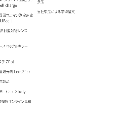
食品
ell charge
当社製品による学術論文
雰囲気ラマン測定用密
IBcell
 反射型対物レンズ
é
ースペックルキラー
子 ZPol
遮光筒 LensSöck
応製品
 Case Study
顕微鏡オンライン見積