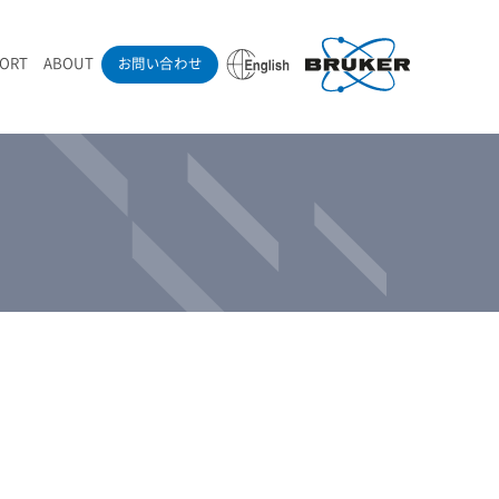
PORT
ABOUT
お問い合わせ
ounder’s Note
RAMANdrive | ウェハーステージ搭載ラマン顕微鏡
ナノカーボン系材料
ラマン分光法テクニック
eadership
採用情報
LIBcell | 不活性雰囲気ラマン測定用密閉容器
医薬品
最新アプリケーション紹介
Pol | Z偏光素子
当社製品による学術論文
導入事例