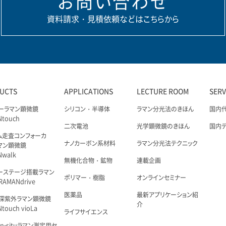
お問い合わせ
資料請求・見積依頼などはこちらから
UCTS
APPLICATIONS
LECTURE ROOM
SER
ーラマン顕微鏡
シリコン・半導体
ラマン分光法のきほん
国内
Ntouch
二次電池
光学顕微鏡のきほん
国内
ム走査コンフォーカ
ナノカーボン系材料
ラマン分光法テクニック
マン顕微鏡
Nwalk
無機化合物・鉱物
連載企画
ーステージ搭載ラマン
ポリマー・樹脂
オンラインセミナー
AMANdrive
医薬品
最新アプリケーション紹
深紫外ラマン顕微鏡
介
touch vioLa
ライフサイエンス
n-situラマン測定用セ