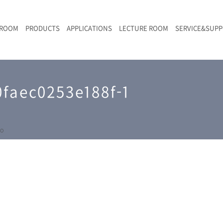
 ROOM
PRODUCTS
APPLICATIONS
LECTURE ROOM
SERVICE&SUP
メールマガジン
RAMANwalk | ランダム走査コンフォーカル・ラマン顕微鏡
二次電池
光学顕微鏡のきほん
国内デモ・サイト
沿革・歴史
F
L
RAMAN顕微鏡オンライン見積もり
faec0253e188f-1
LIBcell charge | 充放電in-situラマン測定用セル
ポリマー（高分子）・樹脂
オンラインセミナー
アクセス
SK-11 | レーザースペックルキラー
食品
Z
特注対応製品
yo