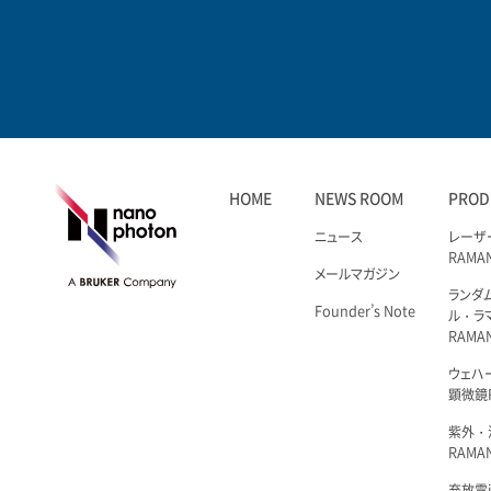
HOME
NEWS ROOM
PROD
ニュース
レーザ
RAMA
メールマガジン
ランダ
Founder’s Note
ル・ラ
RAMA
ウェハ
顕微鏡R
紫外・
RAMAN
充放電i