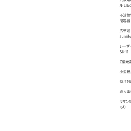
ル LIBc
不活性
閉容器 L
広帯域
sumil
レーザ
SK-11
Z偏光素
小型軽量
特注対
導入事例
ラマン
もり