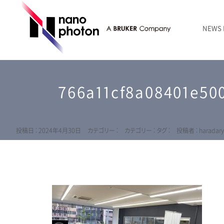
NEWS
ニュース
RAMANtouch | レーザーラマン顕微鏡
シリコン・半導体
ラマン分光法のきほん
国内代理店
創業者のことば
お問い合わせ Contact Form
766a11cf8a08401e500
RAMANtouch vioLa | 紫外・深紫外ラマン顕微鏡
無機化合物・鉱物
連載企画
会社概要
sumilé | 広帯域 反射型対物レンズ
ライフサイエンス
LensSöck | 小型軽量遮光筒
投稿日 : 2024年4月30日
カテゴリー :
カテゴリー :
タグ :
投稿者 : haradar
RAMAN顕微鏡オンライン見積もり