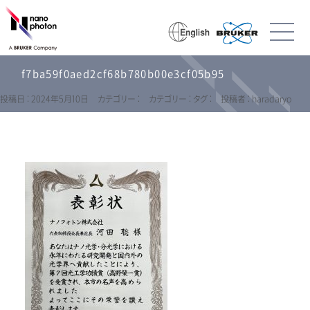
f7ba59f0aed2cf68b780b00e3cf05b95
投稿日 : 2024年5月10日
カテゴリー :
カテゴリー :
タグ :
投稿者 : haradaryo