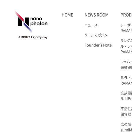
HOME
NEWS ROOM
PROD
ニュース
レーザ
RAMA
メールマガジン
ランダ
Founder’s Note
ル・ラ
RAMA
ウェハ
顕微鏡R
紫外・
RAMAN
充放電i
ル LIBc
不活性
閉容器 L
広帯域
sumil