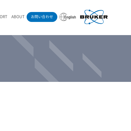
PORT
ABOUT
お問い合わせ
ounder’s Note
RAMANdrive | ウェハーステージ搭載ラマン顕微鏡
ナノカーボン系材料
ラマン分光法テクニック
eadership
採用情報
LIBcell | 不活性雰囲気ラマン測定用密閉容器
医薬品
最新アプリケーション紹介
Pol | Z偏光素子
当社製品による学術論文
導入事例