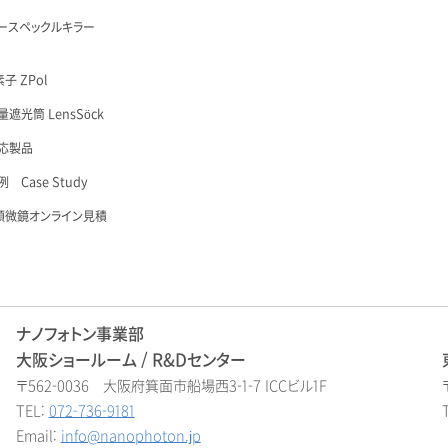
ースペックルキラー
子 ZPol
遮光筒 LensSöck
応製品
 Case Study
顕微鏡オンライン見積
ナノフォトン事業部
大阪ショールーム / R&Dセンター
〒562-0036 大阪府箕面市船場西3-1-7 ICCビル1F
TEL:
072-736-9181
Email:
info@nanophoton.jp