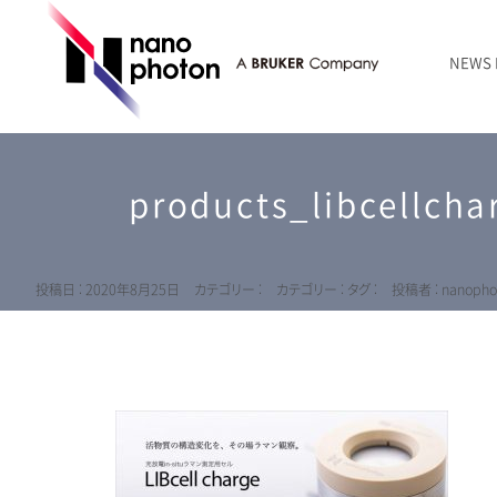
NEWS
ニュース
RAMANtouch | レーザーラマン顕微鏡
シリコン・半導体
ラマン分光法のきほん
国内代理店
創業者のことば
お問い合わせ Contact Form
products_libcellch
RAMANtouch vioLa | 紫外・深紫外ラマン顕微鏡
無機化合物・鉱物
連載企画
会社概要
sumilé | 広帯域 反射型対物レンズ
ライフサイエンス
LensSöck | 小型軽量遮光筒
投稿日 : 2020年8月25日
カテゴリー :
カテゴリー :
タグ :
投稿者 : nanopho
RAMAN顕微鏡オンライン見積もり