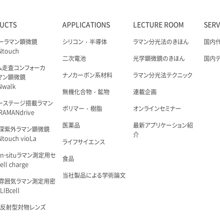
UCTS
APPLICATIONS
LECTURE ROOM
SER
ーラマン顕微鏡
シリコン・半導体
ラマン分光法のきほん
国内
Ntouch
二次電池
光学顕微鏡のきほん
国内
ム走査コンフォーカ
ナノカーボン系材料
ラマン分光法テクニック
マン顕微鏡
Nwalk
無機化合物・鉱物
連載企画
ーステージ搭載ラマン
ポリマー・樹脂
オンラインセミナー
AMANdrive
医薬品
最新アプリケーション紹
深紫外ラマン顕微鏡
介
touch vioLa
ライフサイエンス
n-situラマン測定用セ
食品
ell charge
当社製品による学術論文
雰囲気ラマン測定用密
IBcell
 反射型対物レンズ
é