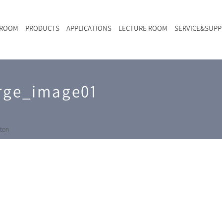
 ROOM
PRODUCTS
APPLICATIONS
LECTURE ROOM
SERVICE&SUP
メールマガジン
RAMANwalk | ランダム走査コンフォーカル・ラマン顕微鏡
二次電池
光学顕微鏡のきほん
国内デモ・サイト
沿革・歴史
F
L
RAMAN顕微鏡オンライン見積もり
arge_image01
LIBcell charge | 充放電in-situラマン測定用セル
ポリマー（高分子）・樹脂
オンラインセミナー
アクセス
SK-11 | レーザースペックルキラー
食品
Z
特注対応製品
ton