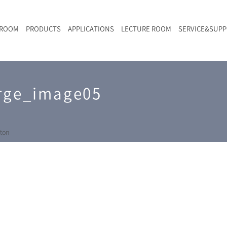
 ROOM
PRODUCTS
APPLICATIONS
LECTURE ROOM
SERVICE&SUP
メールマガジン
RAMANwalk | ランダム走査コンフォーカル・ラマン顕微鏡
二次電池
光学顕微鏡のきほん
国内デモ・サイト
沿革・歴史
F
L
RAMAN顕微鏡オンライン見積もり
arge_image05
LIBcell charge | 充放電in-situラマン測定用セル
ポリマー（高分子）・樹脂
オンラインセミナー
アクセス
SK-11 | レーザースペックルキラー
食品
Z
特注対応製品
ton