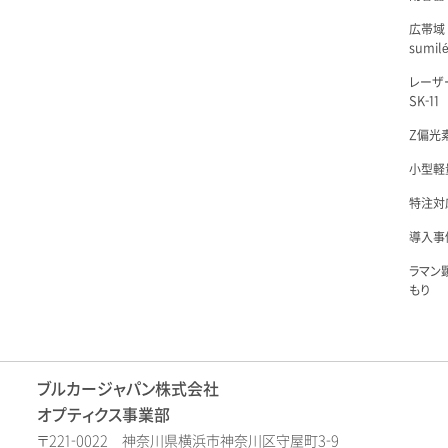
広帯域
sumil
レーザ
SK-11
Z偏光素
小型軽量
特注対
導入事例
ラマン
もり
ブルカージャパン株式会社
オプティクス事業部
〒221-0022 神奈川県横浜市神奈川区守屋町3-9