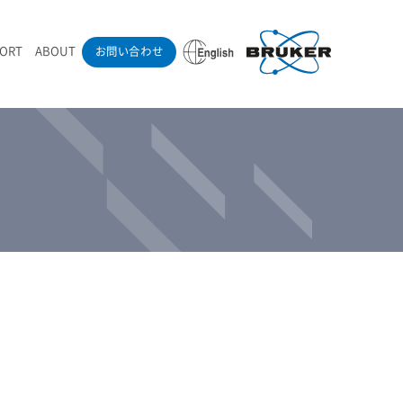
PORT
ABOUT
お問い合わせ
ounder’s Note
RAMANdrive | ウェハーステージ搭載ラマン顕微鏡
ナノカーボン系材料
ラマン分光法テクニック
eadership
採用情報
LIBcell | 不活性雰囲気ラマン測定用密閉容器
医薬品
最新アプリケーション紹介
Pol | Z偏光素子
当社製品による学術論文
導入事例