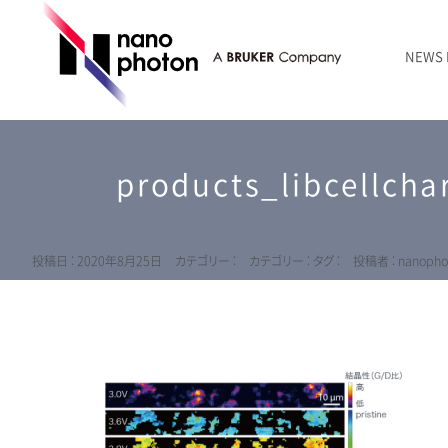
NEWS
ニュース
RAMANtouch | レーザーラマン顕微鏡
シリコン・半導体
ラマン分光法のきほん
国内代理店
創業者のことば
お問い合わせ Contact Form
products_libcellch
RAMANtouch vioLa | 紫外・深紫外ラマン顕微鏡
無機化合物・鉱物
連載企画
会社概要
sumilé | 広帯域 反射型対物レンズ
ライフサイエンス
LensSöck | 小型軽量遮光筒
投稿日 : 2020年8月25日
カテゴリー :
カテゴリー :
タグ :
投稿者 : nanopho
RAMAN顕微鏡オンライン見積もり