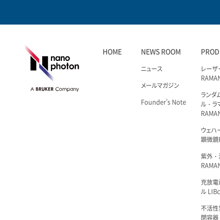
HOME
NEWS ROOM
PROD
ニュース
レーザ
RAMA
メールマガジン
ランダ
Founder’s Note
ル・ラ
RAMA
ウェハ
顕微鏡R
紫外・
RAMAN
充放電i
ル LIBc
不活性
閉容器 L