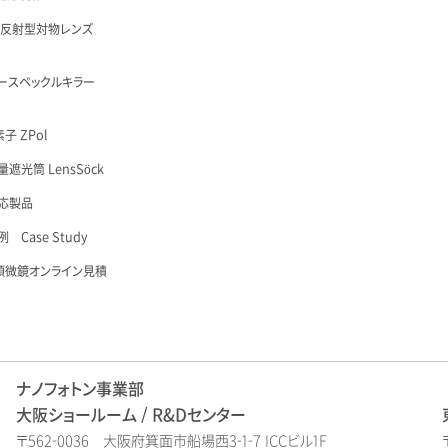
 反射型対物レンズ
é
ースペックルキラー
子 ZPol
遮光筒 LensSöck
応製品
 Case Study
顕微鏡オンライン見積
ナノフォトン事業部
大阪ショールーム / R&Dセンター
〒562-0036 大阪府箕面市船場西3-1-7 ICCビル1F