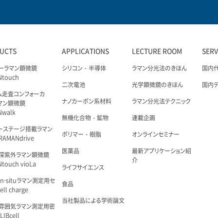
UCTS
APPLICATIONS
LECTURE ROOM
SER
ーラマン顕微鏡
シリコン・半導体
ラマン分光法のきほん
国内
Ntouch
二次電池
光学顕微鏡のきほん
国内
ム走査コンフォーカ
ナノカーボン系材料
ラマン分光法テクニック
マン顕微鏡
Nwalk
無機化合物・鉱物
連載企画
ーステージ搭載ラマン
ポリマー・樹脂
オンラインセミナー
AMANdrive
医薬品
最新アプリケーション紹
深紫外ラマン顕微鏡
介
touch vioLa
ライフサイエンス
n-situラマン測定用セ
食品
ell charge
当社製品による学術論文
雰囲気ラマン測定用密
IBcell