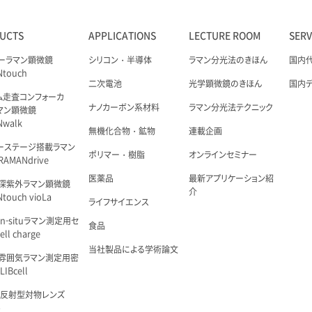
UCTS
APPLICATIONS
LECTURE ROOM
SER
ーラマン顕微鏡
シリコン・半導体
ラマン分光法のきほん
国内
Ntouch
二次電池
光学顕微鏡のきほん
国内
ム走査コンフォーカ
ナノカーボン系材料
ラマン分光法テクニック
マン顕微鏡
Nwalk
無機化合物・鉱物
連載企画
ーステージ搭載ラマン
ポリマー・樹脂
オンラインセミナー
AMANdrive
医薬品
最新アプリケーション紹
深紫外ラマン顕微鏡
介
touch vioLa
ライフサイエンス
n-situラマン測定用セ
食品
ell charge
当社製品による学術論文
雰囲気ラマン測定用密
IBcell
 反射型対物レンズ
é