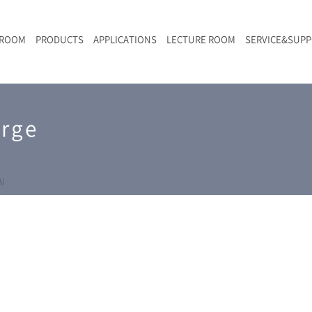
 ROOM
PRODUCTS
APPLICATIONS
LECTURE ROOM
SERVICE&SUP
メールマガジン
RAMANwalk | ランダム走査コンフォーカル・ラマン顕微鏡
二次電池
光学顕微鏡のきほん
国内デモ・サイト
沿革・歴史
F
L
RAMAN顕微鏡オンライン見積もり
arge
LIBcell charge | 充放電in-situラマン測定用セル
ポリマー（高分子）・樹脂
オンラインセミナー
アクセス
SK-11 | レーザースペックルキラー
食品
Z
特注対応製品
i