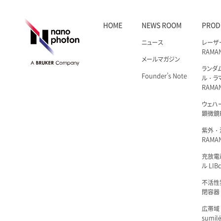
HOME
NEWS ROOM
PROD
ニュース
レーザ
RAMA
メールマガジン
ランダ
Founder’s Note
ル・ラ
RAMA
ウェハ
顕微鏡R
紫外・
RAMAN
充放電i
ル LIBc
不活性
閉容器 L
広帯域
sumil