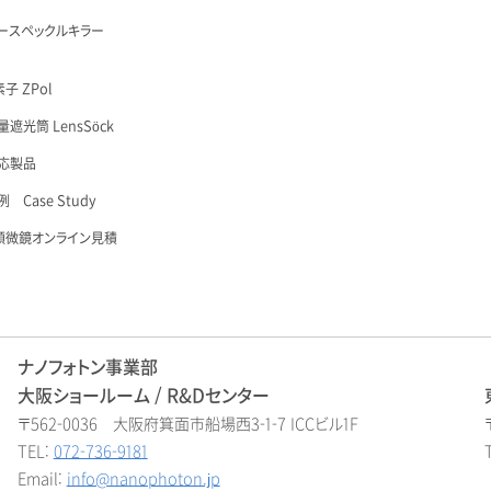
ースペックルキラー
子 ZPol
遮光筒 LensSöck
応製品
 Case Study
顕微鏡オンライン見積
ナノフォトン事業部
大阪ショールーム / R&Dセンター
〒562-0036 大阪府箕面市船場西3-1-7 ICCビル1F
TEL:
072-736-9181
Email:
info@nanophoton.jp