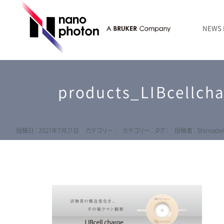
NEWS
ニュース
RAMANtouch | レーザーラマン顕微鏡
シリコン・半導体
ラマン分光法のきほん
国内代理店
創業者のことば
お問い合わせ Contact Form
products_LIBcellch
RAMANtouch vioLa | 紫外・深紫外ラマン顕微鏡
無機化合物・鉱物
連載企画
会社概要
sumilé | 広帯域 反射型対物レンズ
ライフサイエンス
LensSöck | 小型軽量遮光筒
投稿日 : 2021年7月21日
カテゴリー :
カテゴリー :
タグ :
投稿者 : ShimodeA
RAMAN顕微鏡オンライン見積もり