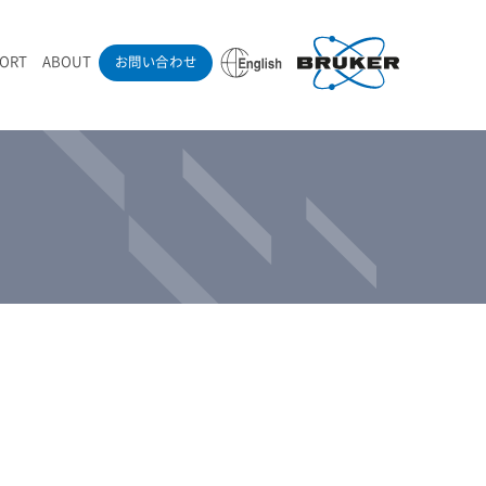
PORT
ABOUT
お問い合わせ
ounder’s Note
RAMANdrive | ウェハーステージ搭載ラマン顕微鏡
ナノカーボン系材料
ラマン分光法テクニック
eadership
採用情報
LIBcell | 不活性雰囲気ラマン測定用密閉容器
医薬品
最新アプリケーション紹介
Pol | Z偏光素子
当社製品による学術論文
導入事例