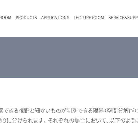
 ROOM
PRODUCTS
APPLICATIONS
LECTURE ROOM
SERVICE&SUP
メールマガジン
RAMANwalk | ランダム走査コンフォーカル・ラマン顕微鏡
二次電池
光学顕微鏡のきほん
国内デモ・サイト
沿革・歴史
F
L
RAMAN顕微鏡オンライン見積もり
LIBcell charge | 充放電in-situラマン測定用セル
ポリマー（高分子）・樹脂
オンラインセミナー
アクセス
SK-11 | レーザースペックルキラー
食品
Z
特注対応製品
察できる視野と細かいものが判別できる限界（空間分解能）が
りに分けられます。 それぞれの場合において、以下のよう