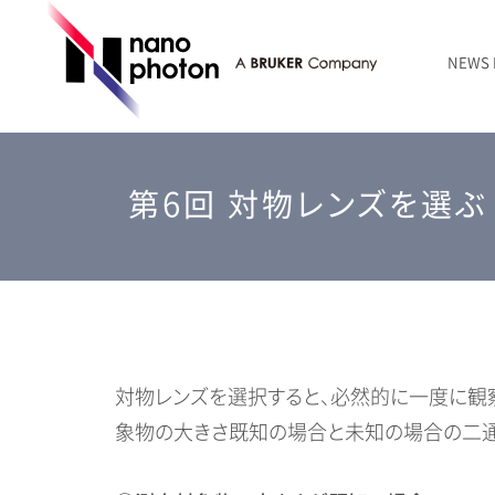
NEWS
ニュース
RAMANtouch | レーザーラマン顕微鏡
シリコン・半導体
ラマン分光法のきほん
国内代理店
創業者のことば
お問い合わせ Contact Form
第6回 対物レンズを選ぶ
RAMANtouch vioLa | 紫外・深紫外ラマン顕微鏡
無機化合物・鉱物
連載企画
会社概要
sumilé | 広帯域 反射型対物レンズ
ライフサイエンス
LensSöck | 小型軽量遮光筒
RAMAN顕微鏡オンライン見積もり
対物レンズを選択すると、必然的に一度に観
象物の大きさ既知の場合と未知の場合の二通