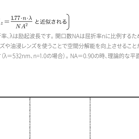
率、λは励起波長です。 開口数NAは屈折率nに比例する
ンズや油浸レンズを使うことで空間分解能を向上させること
532nm、n=1.0の場合）。 NA＝0.90の時、理論的