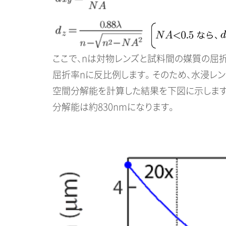
ここで、nは対物レンズと試料間の媒質の屈折
屈折率nに反比例します。 そのため、水浸レ
空間分解能を計算した結果を下図に示します（λ＝
分解能は約830nmになります。