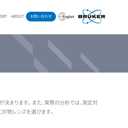
PORT
ABOUT
お問い合わせ
ounder’s Note
RAMANdrive | ウェハーステージ搭載ラマン顕微鏡
ナノカーボン系材料
ラマン分光法テクニック
eadership
採用情報
LIBcell | 不活性雰囲気ラマン測定用密閉容器
医薬品
最新アプリケーション紹介
Pol | Z偏光素子
当社製品による学術論文
導入事例
決まります。 また、実際の分析では、測定対
に対物レンズを選びます。