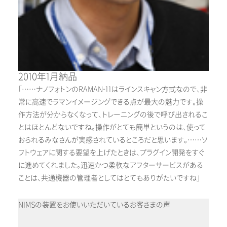
2010年1月納品
「……ナノフォトンのRAMAN-11はラインスキャン方式なので、非
常に高速でラマンイメージングできる点が最大の魅力です。操
作方法が分からなくなって、トレーニングの後で呼び出されるこ
とはほとんどないですね。操作がとても簡単というのは、使って
おられるみなさんが実感されているところだと思います。……ソ
フトウェアに関する要望を上げたときは、プラグイン開発をすぐ
に進めてくれました。迅速かつ柔軟なアフターサービスがある
ことは、共通機器の管理者としてはとてもありがたいですね」
NIMSの装置をお使いいただいているお客さまの声