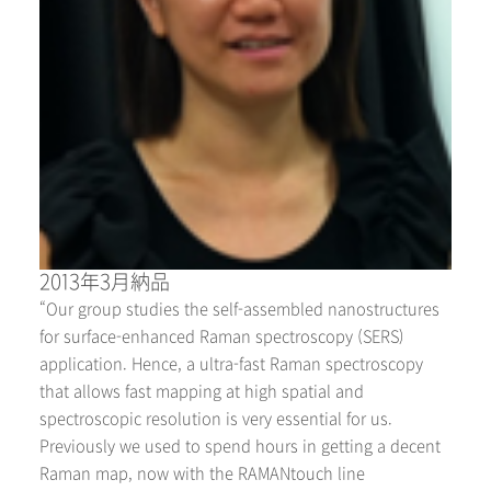
2013年3月納品
“Our group studies the self-assembled nanostructures
for surface-enhanced Raman spectroscopy (SERS)
application. Hence, a ultra-fast Raman spectroscopy
that allows fast mapping at high spatial and
spectroscopic resolution is very essential for us.
Previously we used to spend hours in getting a decent
Raman map, now with the RAMANtouch line