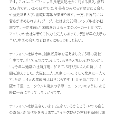
です。 これは、スイフトによる長老支配社会に対する風刺、痛烈
な皮肉です。いまの日本では、年長者のみならず歴史ある会社
や歴史ある大学、組織に尊敬が集まります。 一方、世界的には
若さが求められます。グーグル社はまだ20歳、アップル社は42
歳です。 平均年齢が100歳を超える日本のメーカーと比べて、
アメリカの会社は若くて体力も気力もあって、行動が早く決断も
早い。中国の会社などはさらにもっともっと若い。
ナノフォトン社は今年、創業15周年を迎えました。15歳の高校1
年生です。若くて元気です。そして、若さゆえちょっと危なっかし
い。今年は通常の社員採用に加えて、6月7月に4人の新しい仲
間を迎えました。 大阪に二人、東京に一人、そして北京に一人で
す。ただし、4人の年齢層はばらばらです。社員全員が若いと、大
阪の千里ニュータウンや東京の多摩ニュータウンのように、ある
時に一斉に老けてしまうからです。
ナノフォトン社は生きています。生きているからこそ、いつも自ら
の寿命と新陳代謝を考えます。ハイテク製品の材料も新陳代謝