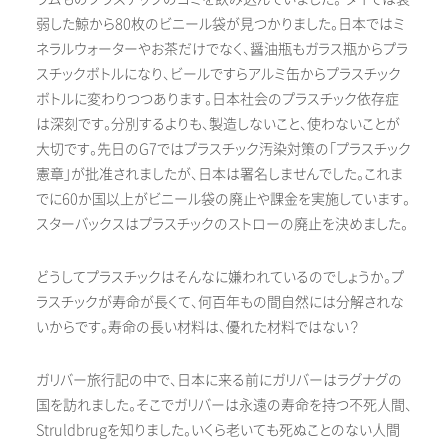
弱した鯨から80枚のビニール袋が見つかりました。日本ではミ
ネラルウォーターやお茶だけでなく、醤油瓶もガラス瓶からプラ
スチックボトルになり、ビールですらアルミ缶からプラスチック
ボトルに変わりつつあります。日本社会のプラスチック依存症
は深刻です。分別するよりも、製造しないこと、使わないことが
大切です。先日のG7ではプラスチック汚染対策の「プラスチック
憲章」が批准されましたが、日本は署名しませんでした。これま
でに60か国以上がビニール袋の廃止や課金を実施しています。
スターバックスはプラスチックのストローの廃止を決めました。
どうしてプラスチックはそんなに嫌われているのでしょうか。プ
ラスチックが寿命が長くて、何百年もの間自然には分解されな
いからです。寿命の長い材料は、優れた材料ではない？
ガリバー旅行記の中で、日本に来る前にガリバーはラグナグの
国を訪れました。そこでガリバーは永遠の寿命を持つ不死人間、
Struldbrugを知りました。いくら老いても死ぬことのない人間