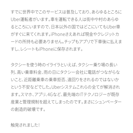
すでに世界中でこのサービスは普及しており、あらゆるところに
Uber運転者がいます。車を運転できる人は街中や村のあらゆ
るところにいますので、日本以外の国ではどこにいてもUber車
がすぐに来てくれます。iPhoneさえあれば現金やクレジットカ
ードの所持も必要ありません。チップもアプリで下車後に払えま
すし、レシートもiPhoneに保存されます。
タクシーを使う時のイライラといえば、タクシー乗り場の長い
列、高い乗車料金、雨の日にタクシー会社に電話がつながらな
いこと、近距離乗車の乗車拒否、遠回りをされるのではないか
という不安などでした。Uberシステムこれらの全てが解消され
ます。スマホ、アプリ、4Gなど、最先端のITテクノロジーが既存
産業と管理規制を超えてしまったのです。まさにシュンペーター
の創造的破壊です。
触発されました！