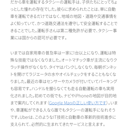
だから車を運転するタクシーの運転手は、子供たちにとってちょ
っとした憧れの存在でした。彼らに求められたことは、単に自動
車を運転できるだけではなく、地域の地図・道路や交通事情を
よく知っていて、かつ道路交通法を遵守して安全運転することで
きることでした。運転手さんは第二種免許が必要で、タクシー事
業には国からの認可が必要です。
いまでは自家用車の普及率は一家に1台以上になり、運転は特
殊な技能ではなくなりました。オートマチック車が主流になりク
ラッチ操作がなくなり、タイヤはパンクしなくなり、毎朝ボンネッ
トを開けてラジエータの水やオイルチェックをすることもなくな
りました。最近の車はセンサーやカメラが付いていてパーキング
も容易です。ハンドルを握らなくても走る自動運転の車も実用
化されました。初めての街でも、ナビやiPhoneの地図が目的地
まで案内してくれます（
Google Mapの正しい使い方です
）。いま
や、車運転ができる人なら誰でもタクシーの運転手になれそう
です。Uberは、このようなIT技術と自動車の革新的技術進歩に
支えられて、必然的に生まれてきたサービスと言えます。