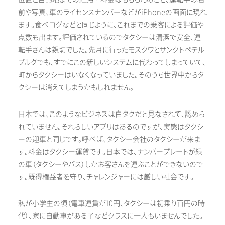
前や写真、車のライセンスナンバーなどがiPhoneの画面に現れ
ます。食べログなどと同じように、これまでの乗客による評価や
点数も出ます。評価されているのでタクシーは清潔で安全、運
転手さんは親切でした。先月に行ったモスクワとサンクトペテル
ブルグでも、すでにこの新しいシステムに代わってしまっていて、
町からタクシーはいなくなっていました。そのうち世界中からタ
クシーは消えてしまうかもしれません。
日本では、このようなビジネスは白タクだと見なされて、認めら
れていません。それらしいアプリはあるのですが、実態はタクシ
ーの迎車と同じです。呼べば、タクシー会社のタクシーが来ま
す。料金はタクシー運賃です。日本では、ナンバープレートが緑
の車（タクシーやバス）しかお客さんを運ぶことができないので
す。既得権益者を守り、チャレンジャーには厳しい社会です。
私が小学生の頃（電車運賃が10円、タクシーは初乗り百円の時
代）、家に自動車がある子などクラスに一人もいませんでした。